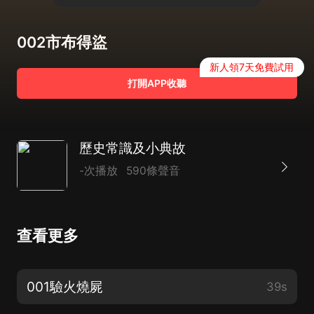
002市布得盜
新人領7天免費試用
打開APP收聽
歷史常識及小典故
-次播放
590條聲音
查看更多
001驗火燒屍
39s