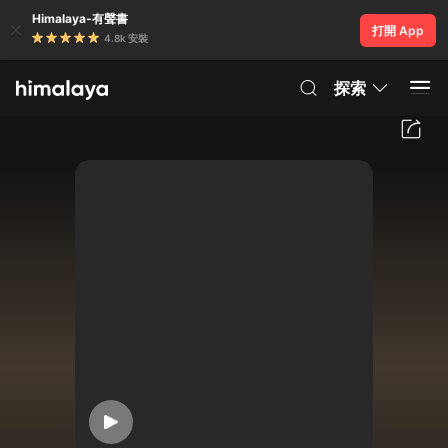
Himalaya-有聲書
打開 App
4.8k 安裝
探索