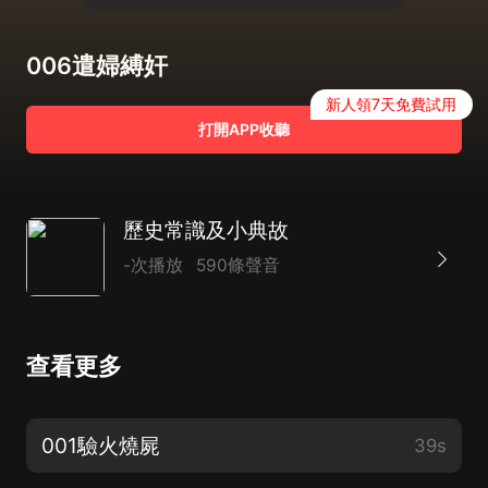
006遣婦縛奸
新人領7天免費試用
打開APP收聽
歷史常識及小典故
-次播放
590條聲音
查看更多
001驗火燒屍
39s