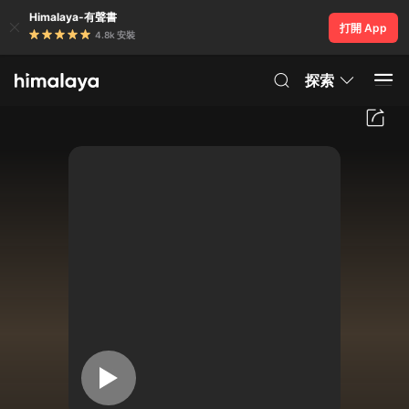
Himalaya-有聲書
打開 App
4.8k 安裝
探索