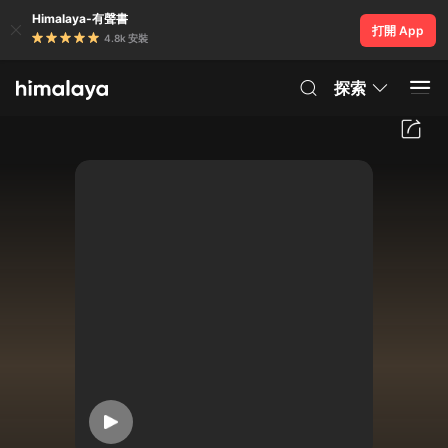
Himalaya-有聲書
打開 App
4.8k 安裝
探索