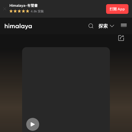
Himalaya-有聲書
打開 App
4.8k 安裝
探索