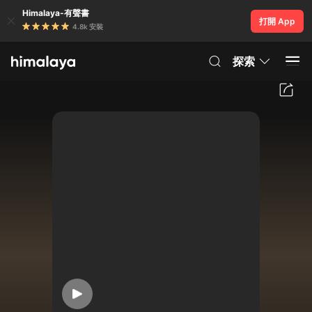
Himalaya-有聲書
打開 App
4.8k 安裝
探索