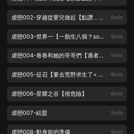
虐戀002-穿越從嬰兒做起【點讚，月票，走一波】
6min
虐戀003-世界一【一胎生八個？so easy】
5min
虐戀004-卷卷和她的哥哥們【適者生存】
5min
虐戀005-征召【要去荒野求生了= =】
6min
虐戀006-星耀之谷【很危險】
6min
虐戀007-結盟
5min
虐戀008-動身前的準備
5min