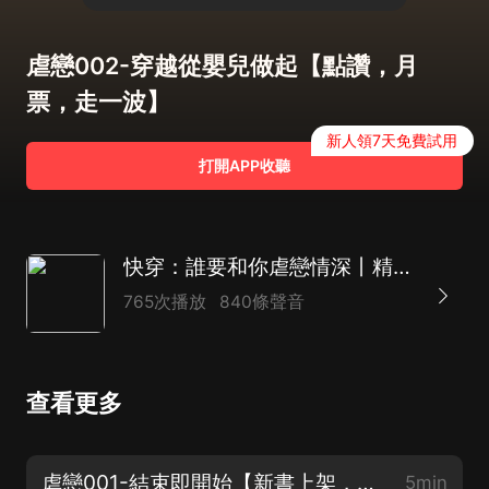
虐戀002-穿越從嬰兒做起【點讚，月
票，走一波】
新人領7天免費試用
打開APP收聽
快穿：誰要和你虐戀情深丨精品多播丨腦洞丨玄幻丨雙潔
765次播放
840條聲音
查看更多
虐戀001-結束即開始【新書上架，腦洞文，格局打開】
5min