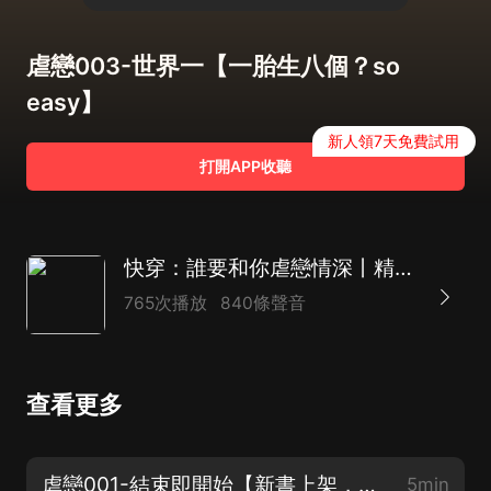
虐戀003-世界一【一胎生八個？so
easy】
新人領7天免費試用
打開APP收聽
快穿：誰要和你虐戀情深丨精品多播丨腦洞丨玄幻丨雙潔
765次播放
840條聲音
查看更多
虐戀001-結束即開始【新書上架，腦洞文，格局打開】
5min