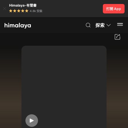
Himalaya-有聲書
打開 App
4.8k 安裝
探索