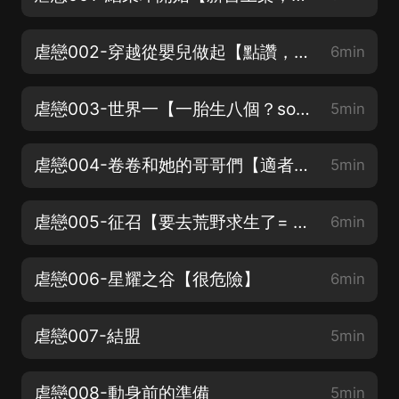
虐戀002-穿越從嬰兒做起【點讚，月票，走一波】
6min
虐戀003-世界一【一胎生八個？so easy】
5min
虐戀004-卷卷和她的哥哥們【適者生存】
5min
虐戀005-征召【要去荒野求生了= =】
6min
虐戀006-星耀之谷【很危險】
6min
虐戀007-結盟
5min
虐戀008-動身前的準備
5min