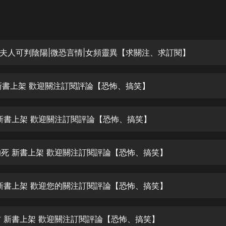
灰姑娘音樂
郭德綱於謙相聲全集
德雲社郭德綱相聲VIP
夫人可判陰陽|微恐言情|女頻靈異【求關注、求訂閱】
安全警長啦咘啦哆·假期篇|新篇章加
更|寶寶巴士故事
封 新書上架 歡迎關注訂閱評論【恐怖、搞笑】
寶寶巴士
凡人修仙傳|楊洋主演影視原著|薑廣
濤配音多播版本
香 新書上架 歡迎關注訂閱評論【恐怖、搞笑】
光合積木
爺的死 新書上架 歡迎關注訂閱評論【恐怖、搞笑】
摸金天師【第一季】（紫襟演播）
有聲的紫襟
夢 新書上架 歡迎您的關注訂閱評論【恐怖、搞笑】
無敵六皇子|爆笑穿越|無敵流皇子|安
燃領銜有聲小說
安燃
棺材 新書上架 歡迎關注訂閱評論【恐怖、搞笑】