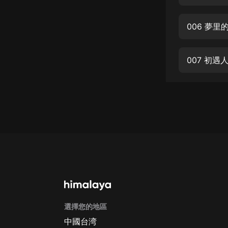
經典名著
人物傳記
006 夢
電影
生活
007 初
英語
日語
課程
少兒教育
二次元
教育培訓
IT科技
選擇您的地區
汽車
中國台湾