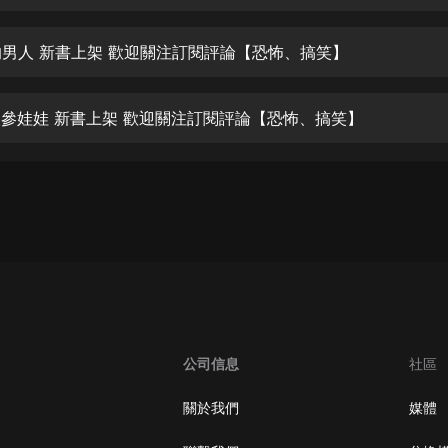
生命科學篇1-2·猴子警長科學探案記|
寶寶巴士科普
寶寶巴士
里的男人 新書上架 歡迎關注訂閱評論【恐怖、搞笑】
【新民間劇場】我的老千江湖｜ 有聲
的紫襟｜ 魔幻千手
遇人參娃娃 新書上架 歡迎關注訂閱評論【恐怖、搞笑】
有聲的紫襟
《夜色鋼琴曲》
夜色鋼琴曲趙海洋
太荒吞天訣丨熱血玄幻丨紫襟領銜有
聲劇
有聲的紫襟
嫡女貴嫁 | 一刀蘇蘇團隊制作 | 古言
宮鬥重生爽文 多人有聲劇
公司信息
社區
一刀蘇蘇
中國大案紀實 | 每日一驚案！真實案
關於我們
媒體
件恐怖刑偵尚文
大舌頭尚文