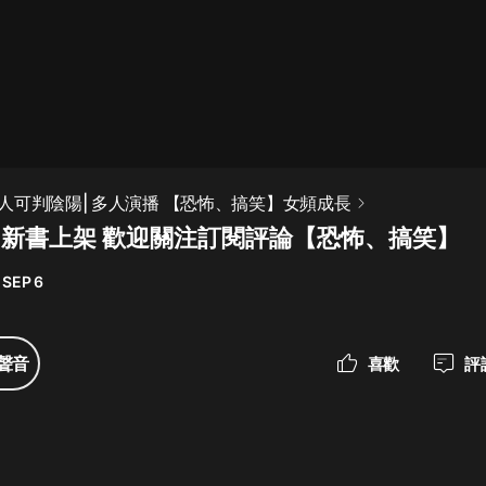
最佳女婿｜都市異能多人有聲劇｜一
種侃侃｜有聲小說
一種侃侃
米小圈上學記:一二三年級 | 暢銷出版
人可判陰陽| 多人演播 【恐怖、搞笑】女頻成長
物
香 新書上架 歡迎關注訂閱評論【恐怖、搞笑】
米小圈
 SEP 6
破壞者聯盟篇1-4季·猴子警長科學探
案記|寶寶巴士
寶寶巴士
聲音
喜歡
評
大奉打更人丨頭陀淵領銜多人有聲
劇|暢聽全集|王鶴棣、田曦薇主演影
視劇原著|賣報小郎君
頭陀淵講故事
總有這樣的歌只想一個人聽