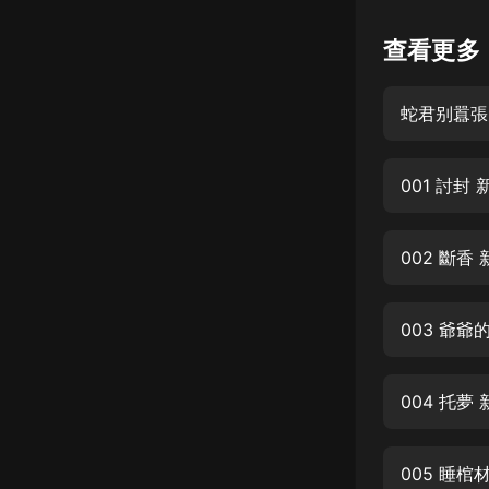
懸疑
查看更多
科幻
蛇君别囂張
好書精講
外語
001 討
耽美
認知思維
002 斷
人文
音樂
003 爺
粵語
004 托
頭條
娛樂
005 睡