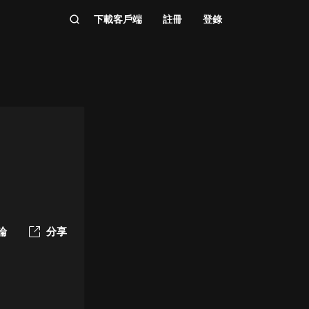
下載客戶端
註冊
登錄
論
分享