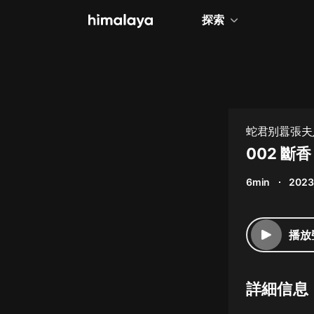
探索
全部
小說
個人成長
蛇君别囂張夫
相聲評書
002 斷
兒童
6min
2023
歷史
情感治愈
播放
健康養生
商業財經
詳細信息
廣播劇