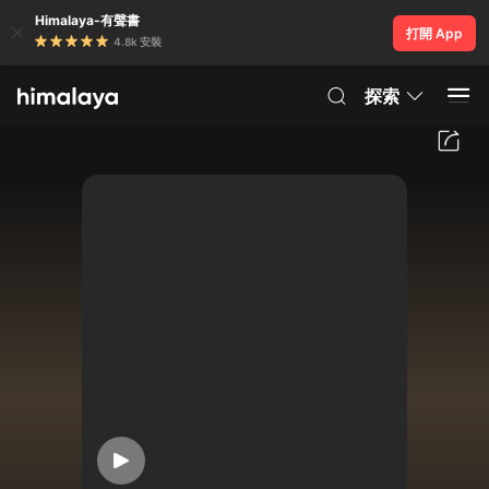
Himalaya-有聲書
打開 App
4.8k 安裝
探索