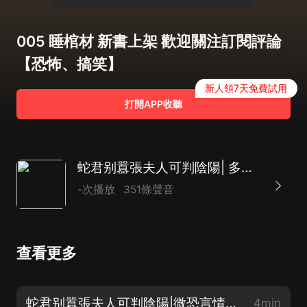
005 睡棺材 新書上架 歡迎關注訂閱評論
【恐怖、搞笑】
新人領7天免費試用
打開APP收聽
蛇君别囂張夫人可判陰陽| 多人演播 【恐怖、搞笑】女頻成長
-次播放
351條聲音
查看更多
蛇君别囂張夫人可判陰陽|微恐言情|女頻靈異【求關注、求訂閱】
4min