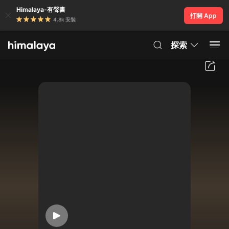
Himalaya-有聲書
打開 App
4.8k 安裝
探索