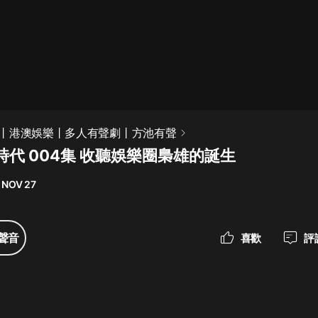
最佳女婿｜都市異能多人有聲劇｜一
種侃侃｜有聲小說
一種侃侃
米小圈上學記:一二三年級 | 暢銷出版
丨港澳娛樂丨多人有聲劇丨方池有聲
物
時代 004集 收聽娛樂圈梟雄的誕生
米小圈
 NOV 27
破壞者聯盟篇1-4季·猴子警長科學探
案記|寶寶巴士
寶寶巴士
聲音
喜歡
評
大奉打更人丨頭陀淵領銜多人有聲
劇|暢聽全集|王鶴棣、田曦薇主演影
視劇原著|賣報小郎君
頭陀淵講故事
總有這樣的歌只想一個人聽