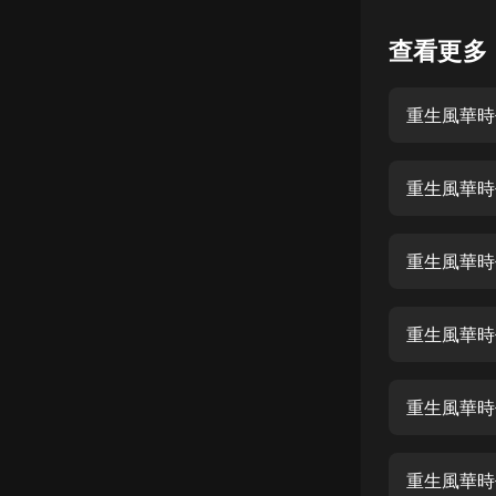
懸疑
查看更多
科幻
重生風華時
好書精講
外語
重生風華時
耽美
認知思維
重生風華時
人文
音樂
重生風華時
粵語
重生風華時代
頭條
娛樂
重生風華時代