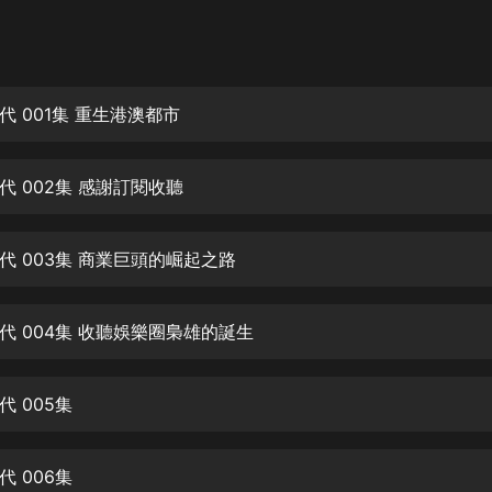
灰姑娘音樂
郭德綱於謙相聲全集
德雲社郭德綱相聲VIP
代 001集 重生港澳都市
安全警長啦咘啦哆·假期篇|新篇章加
更|寶寶巴士故事
代 002集 感謝訂閱收聽
寶寶巴士
凡人修仙傳|楊洋主演影視原著|薑廣
濤配音多播版本
代 003集 商業巨頭的崛起之路
光合積木
代 004集 收聽娛樂圈梟雄的誕生
摸金天師【第一季】（紫襟演播）
有聲的紫襟
 005集
無敵六皇子|爆笑穿越|無敵流皇子|安
燃領銜有聲小說
安燃
 006集