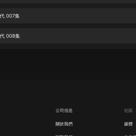
生命科學篇1-2·猴子警長科學探案記|
寶寶巴士科普
寶寶巴士
 007集
【新民間劇場】我的老千江湖｜ 有聲
的紫襟｜ 魔幻千手
 008集
有聲的紫襟
《夜色鋼琴曲》
夜色鋼琴曲趙海洋
太荒吞天訣丨熱血玄幻丨紫襟領銜有
聲劇
有聲的紫襟
嫡女貴嫁 | 一刀蘇蘇團隊制作 | 古言
宮鬥重生爽文 多人有聲劇
公司信息
社區
一刀蘇蘇
中國大案紀實 | 每日一驚案！真實案
關於我們
媒體
件恐怖刑偵尚文
大舌頭尚文