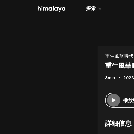
探索
全部
小說
個人成長
重生風華時代
相聲評書
重生風華
兒童
8min
2023
歷史
情感治愈
播放
健康養生
商業財經
詳細信息
廣播劇