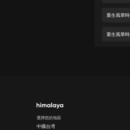
經典名著
人物傳記
重生風華時代
電影
生活
重生風華時代
英語
日語
課程
少兒教育
二次元
教育培訓
IT科技
選擇您的地區
汽車
中國台湾