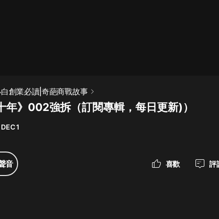
最佳女婿｜都市異能多人有聲劇｜一
種侃侃｜有聲小說
一種侃侃
米小圈上學記:一二三年級 | 暢銷出版
小白創業必讀|奇葩商戰故事
物
十年》002強拆（訂閱專輯，每日更新)）
米小圈
 DEC 1
破壞者聯盟篇1-4季·猴子警長科學探
案記|寶寶巴士
寶寶巴士
聲音
喜歡
評
大奉打更人丨頭陀淵領銜多人有聲
劇|暢聽全集|王鶴棣、田曦薇主演影
視劇原著|賣報小郎君
頭陀淵講故事
總有這樣的歌只想一個人聽