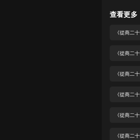
懸疑
查看更多
科幻
《從商二十
好書精講
外語
《從商二十
耽美
認知思維
《從商二十
人文
音樂
《從商二十
粵語
《從商二十
頭條
娛樂
《從商二十