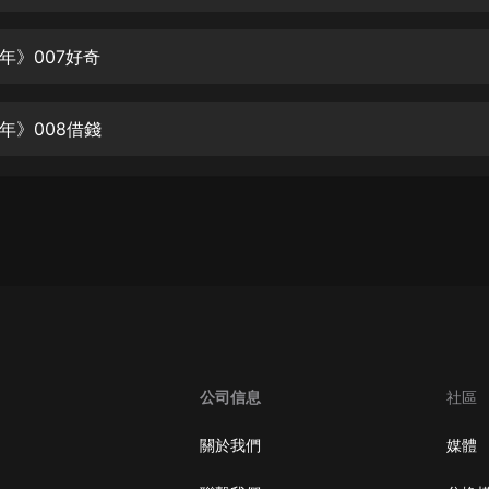
生命科學篇1-2·猴子警長科學探案記|
寶寶巴士科普
寶寶巴士
年》007好奇
【新民間劇場】我的老千江湖｜ 有聲
的紫襟｜ 魔幻千手
年》008借錢
有聲的紫襟
《夜色鋼琴曲》
夜色鋼琴曲趙海洋
太荒吞天訣丨熱血玄幻丨紫襟領銜有
聲劇
有聲的紫襟
嫡女貴嫁 | 一刀蘇蘇團隊制作 | 古言
宮鬥重生爽文 多人有聲劇
公司信息
社區
一刀蘇蘇
中國大案紀實 | 每日一驚案！真實案
關於我們
媒體
件恐怖刑偵尚文
大舌頭尚文