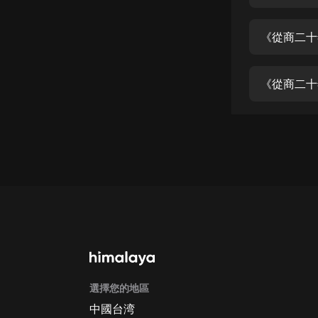
經典名著
人物傳記
《從商二十
電影
生活
《從商二十
英語
日語
課程
少兒教育
二次元
教育培訓
IT科技
選擇您的地區
汽車
中國台湾