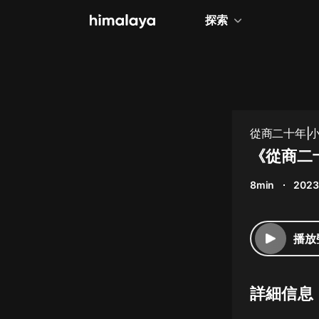
探索
全部
小說
個人成長
從商二十年|
相聲評書
《從商二
兒童
8min
2023
歷史
情感治愈
播放
健康養生
商業財經
詳細信息
廣播劇