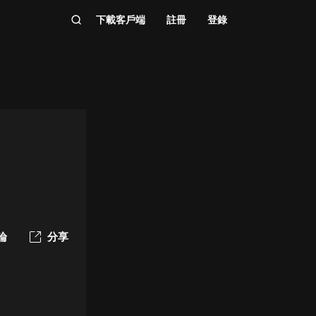
下載客戶端
註冊
登錄
論
分享