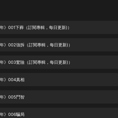
灰姑娘音樂
郭德綱於謙相聲全集
德雲社郭德綱相聲VIP
年》001下葬（訂閱專輯，每日更新)）
安全警長啦咘啦哆·假期篇|新篇章加
更|寶寶巴士故事
年》002強拆（訂閱專輯，每日更新)）
寶寶巴士
凡人修仙傳|楊洋主演影視原著|薑廣
濤配音多播版本
年》003驚險（訂閱專輯，每日更新)）
光合積木
年》004真相
摸金天師【第一季】（紫襟演播）
有聲的紫襟
年》005鬥智
無敵六皇子|爆笑穿越|無敵流皇子|安
燃領銜有聲小說
安燃
年》006騙局