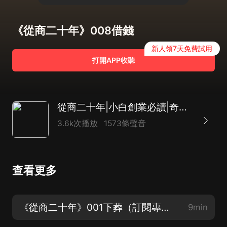
《從商二十年》008借錢
新人領7天免費試用
打開APP收聽
從商二十年|小白創業必讀|奇葩商戰故事
3.6k次播放
1573條聲音
查看更多
《從商二十年》001下葬（訂閱專輯，每日更新)）
9min