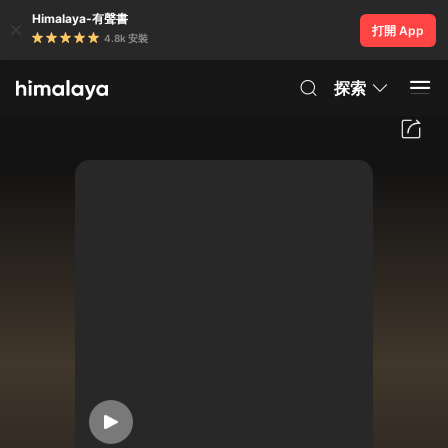
Himalaya-有聲書
打開 App
4.8k 安裝
探索