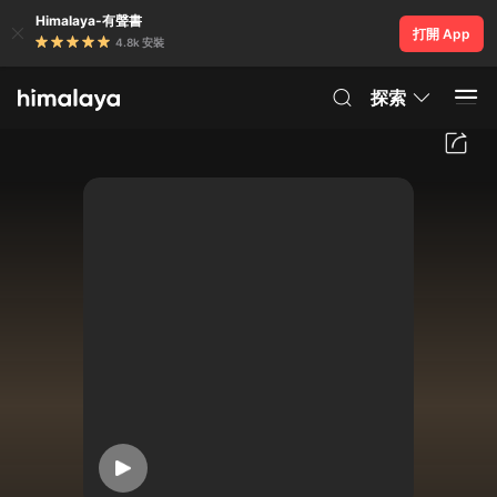
Himalaya-有聲書
打開 App
4.8k 安裝
探索