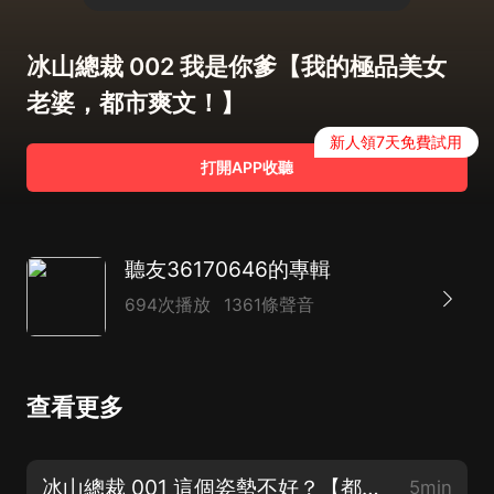
冰山總裁 002 我是你爹【我的極品美女
老婆，都市爽文！】
新人領7天免費試用
打開APP收聽
聽友36170646的專輯
694次播放
1361條聲音
查看更多
冰山總裁 001 這個姿勢不好？【都市神醫+高手出獄，爆爽上架！】
5min