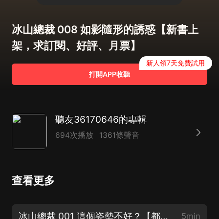
冰山總裁 008 如影隨形的誘惑【新書上
架，求訂閱、好評、月票】
新人領7天免費試用
打開APP收聽
聽友36170646的專輯
694次播放
1361條聲音
查看更多
冰山總裁 001 這個姿勢不好？【都市神醫+高手出獄，爆爽上架！】
5min