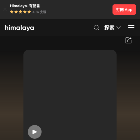
Himalaya-有聲書
打開 App
4.8k 安裝
探索