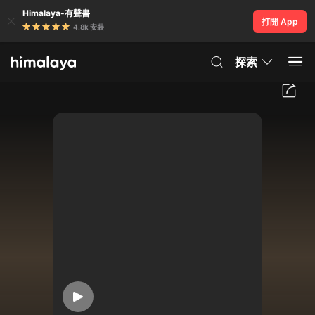
Himalaya-有聲書
打開 App
4.8k 安裝
探索