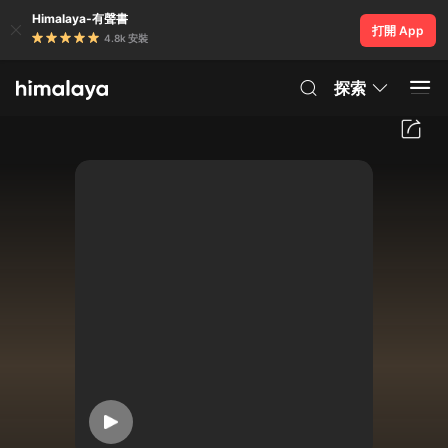
Himalaya-有聲書
打開 App
4.8k 安裝
探索