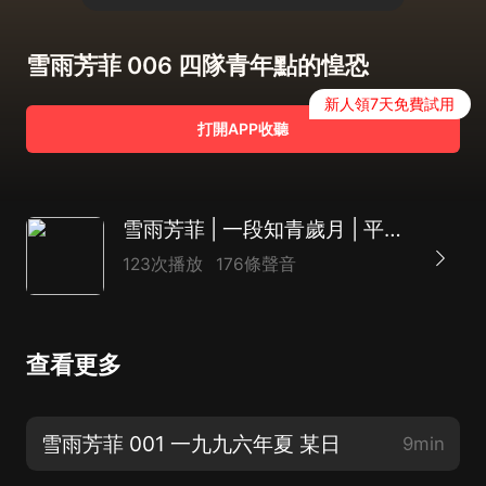
雪雨芳菲 006 四隊青年點的惶恐
新人領7天免費試用
打開APP收聽
雪雨芳菲 | 一段知青歲月 | 平凡但真摯的愛情 | 年代文
123次播放
176條聲音
查看更多
雪雨芳菲 001 一九九六年夏 某日
9min