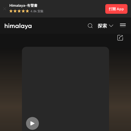
Himalaya-有聲書
打開 App
4.8k 安裝
探索