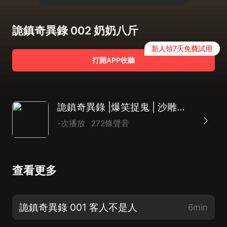
詭鎮奇異錄 002 奶奶八斤
新人領7天免費試用
打開APP收聽
詭鎮奇異錄 |爆笑捉鬼 | 沙雕情感 | 【多人有神劇】
-次播放
272條聲音
查看更多
詭鎮奇異錄 001 客人不是人
6min