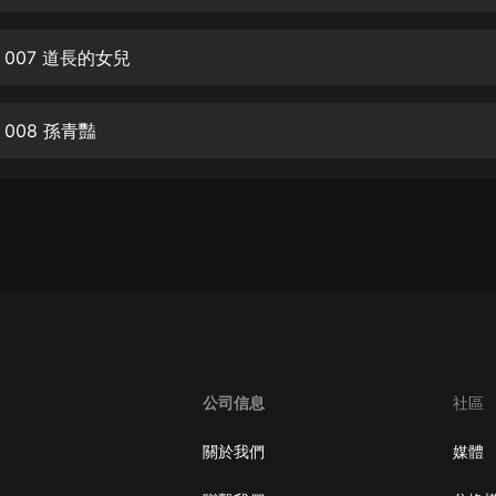
生命科學篇1-2·猴子警長科學探案記|
寶寶巴士科普
寶寶巴士
007 道長的女兒
【新民間劇場】我的老千江湖｜ 有聲
的紫襟｜ 魔幻千手
008 孫青豔
有聲的紫襟
《夜色鋼琴曲》
夜色鋼琴曲趙海洋
太荒吞天訣丨熱血玄幻丨紫襟領銜有
聲劇
有聲的紫襟
嫡女貴嫁 | 一刀蘇蘇團隊制作 | 古言
宮鬥重生爽文 多人有聲劇
公司信息
社區
一刀蘇蘇
中國大案紀實 | 每日一驚案！真實案
關於我們
媒體
件恐怖刑偵尚文
大舌頭尚文