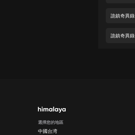
經典名著
人物傳記
詭鎮奇異錄 
電影
生活
詭鎮奇異錄 
英語
日語
課程
少兒教育
二次元
教育培訓
IT科技
選擇您的地區
汽車
中國台湾