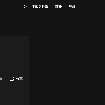
下載客戶端
註冊
登錄
論
分享