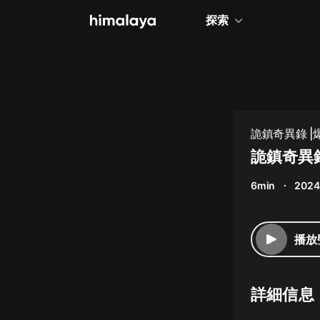
探索
全部
小說
個人成長
詭鎮奇異錄 |
相聲評書
詭鎮奇異錄
兒童
6min
2024
歷史
情感治愈
播放
健康養生
商業財經
詳細信息
廣播劇