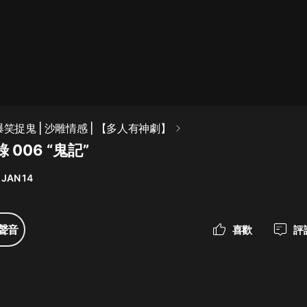
最佳女婿｜都市異能多人有聲劇｜一
種侃侃｜有聲小說
一種侃侃
米小圈上學記:一二三年級 | 暢銷出版
爆笑捉鬼 | 沙雕情感 | 【多人有神劇】
物
 006 “鬼記”
米小圈
 JAN 14
破壞者聯盟篇1-4季·猴子警長科學探
案記|寶寶巴士
寶寶巴士
聲音
喜歡
評
大奉打更人丨頭陀淵領銜多人有聲
劇|暢聽全集|王鶴棣、田曦薇主演影
視劇原著|賣報小郎君
頭陀淵講故事
總有這樣的歌只想一個人聽