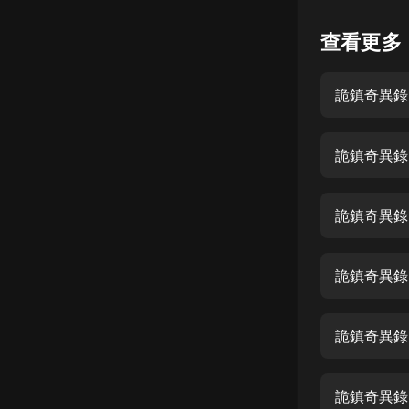
懸疑
查看更多
科幻
詭鎮奇異錄 
好書精講
外語
詭鎮奇異錄 
耽美
認知思維
詭鎮奇異錄
人文
音樂
詭鎮奇異錄 
粵語
詭鎮奇異錄 
頭條
娛樂
詭鎮奇異錄 