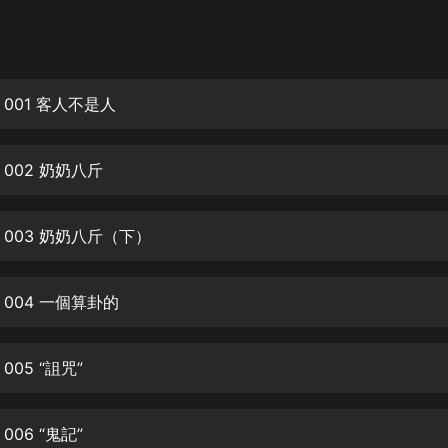
灰姑娘音樂
郭德綱於謙相聲全集
德雲社郭德綱相聲VIP
001 客人不是人
安全警長啦咘啦哆·假期篇|新篇章加
更|寶寶巴士故事
002 奶奶八斤
寶寶巴士
凡人修仙傳|楊洋主演影視原著|薑廣
濤配音多播版本
 003 奶奶八斤（下）
光合積木
004 一個算卦的
摸金天師【第一季】（紫襟演播）
有聲的紫襟
005 “詛咒”
無敵六皇子|爆笑穿越|無敵流皇子|安
燃領銜有聲小說
安燃
006 “鬼記”