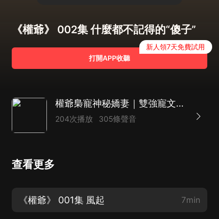
《權爺》 002集 什麼都不記得的“傻子”
新人領7天免費試用
打開APP收聽
權爺梟寵神秘嬌妻｜雙強寵文｜多人有聲劇
204次播放
305條聲音
查看更多
《權爺》 001集 風起
7min