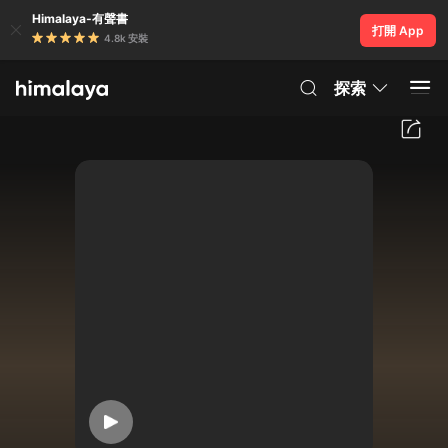
Himalaya-有聲書
打開 App
4.8k 安裝
探索