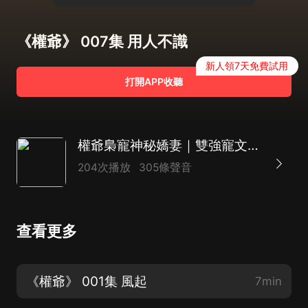
《權爺》 007集 用人不識
新人領7天免費試用
打開APP收聽
權爺梟寵神秘嬌妻｜雙強寵文｜多人有聲劇
204次播放
305條聲音
查看更多
《權爺》 001集 風起
7min