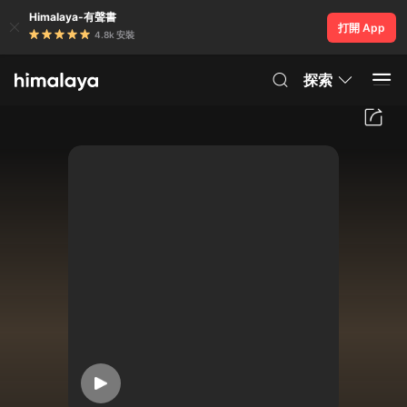
Himalaya-有聲書
打開 App
4.8k 安裝
探索