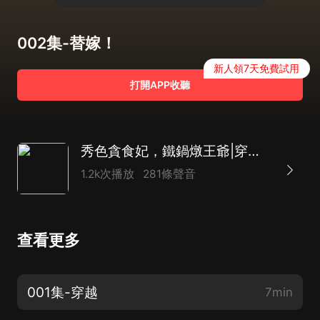
002集-替嫁！
新人領7天免費試用
打開APP收聽
秀色貪食妃，鐵鍋燉王爺|穿越替嫁美食廚娘爆笑|多播劇
1.2k次播放
281條聲音
查看更多
001集-穿越
7min