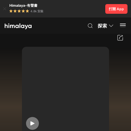
Himalaya-有聲書
打開 App
4.8k 安裝
探索