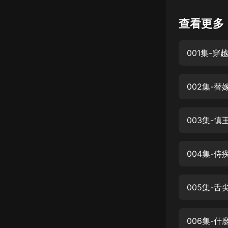
懸疑
查看更多
科幻
001集-穿
好書精講
外語
002集-替
耽美
認知思維
003集-慎
人文
音樂
004集-侍
粵語
005集-
頭條
娛樂
006集-什