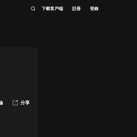
下載客戶端
註冊
登錄
論
分享