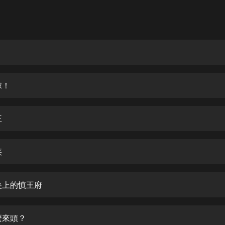
灰姑娘音樂
郭德綱於謙相聲全集
德雲社郭德綱相聲VIP
越
安全警長啦咘啦哆·假期篇|新篇章加
更|寶寶巴士故事
嫁！
寶寶巴士
凡人修仙傳|楊洋主演影視原著|薑廣
濤配音多播版本
王
光合積木
疾
摸金天師【第一季】（紫襟演播）
有聲的紫襟
舌尖上的慎王府
無敵六皇子|爆笑穿越|無敵流皇子|安
燃領銜有聲小說
安燃
麼來頭？