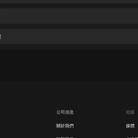
生命科學篇1-2·猴子警長科學探案記|
寶寶巴士科普
寶寶巴士
了
【新民間劇場】我的老千江湖｜ 有聲
的紫襟｜ 魔幻千手
殺
有聲的紫襟
《夜色鋼琴曲》
夜色鋼琴曲趙海洋
太荒吞天訣丨熱血玄幻丨紫襟領銜有
聲劇
有聲的紫襟
嫡女貴嫁 | 一刀蘇蘇團隊制作 | 古言
宮鬥重生爽文 多人有聲劇
公司信息
社區
一刀蘇蘇
中國大案紀實 | 每日一驚案！真實案
關於我們
媒體
件恐怖刑偵尚文
大舌頭尚文