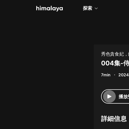
探索
全部
小說
個人成長
秀色貪食妃，
相聲評書
004集-
兒童
7min
2024
歷史
情感治愈
播放
健康養生
商業財經
詳細信息
廣播劇