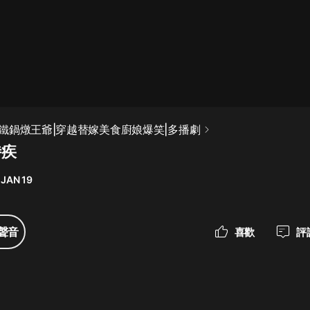
最佳女婿｜都市異能多人有聲劇｜一
種侃侃｜有聲小說
一種侃侃
米小圈上學記:一二三年級 | 暢銷出版
鐵鍋燉王爺|穿越替嫁美食廚娘爆笑|多播劇
物
侍疾
米小圈
 JAN 19
破壞者聯盟篇1-4季·猴子警長科學探
案記|寶寶巴士
寶寶巴士
聲音
喜歡
評
大奉打更人丨頭陀淵領銜多人有聲
劇|暢聽全集|王鶴棣、田曦薇主演影
視劇原著|賣報小郎君
頭陀淵講故事
總有這樣的歌只想一個人聽