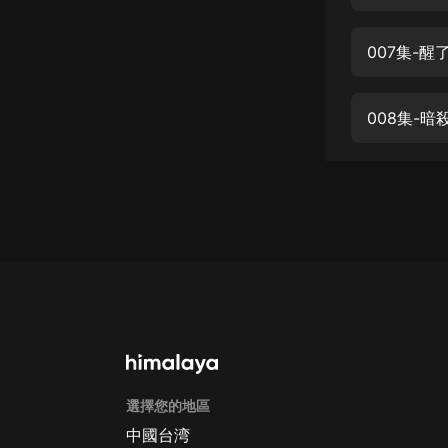
經典名著
人物傳記
007集-醒
電影
生活
008集-暗
英語
日語
課程
少兒教育
二次元
教育培訓
IT科技
選擇您的地區
汽車
中國台湾