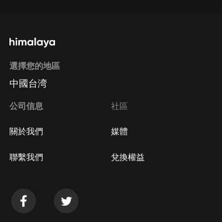
選擇您的地區
中國台湾
公司信息
社區
關於我們
媒體
聯繫我們
兌換權益