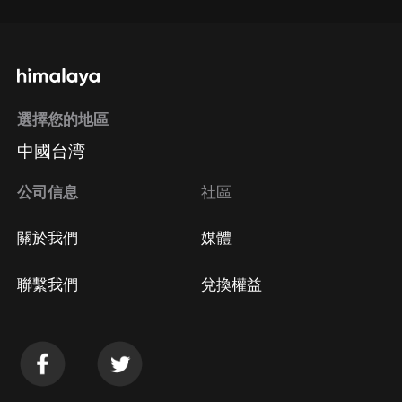
選擇您的地區
中國台湾
公司信息
社區
關於我們
媒體
聯繫我們
兌換權益