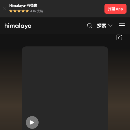
Himalaya-有聲書
打開 App
4.8k 安裝
探索