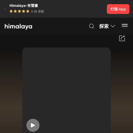
Himalaya-有聲書
打開 App
4.8k 安裝
探索