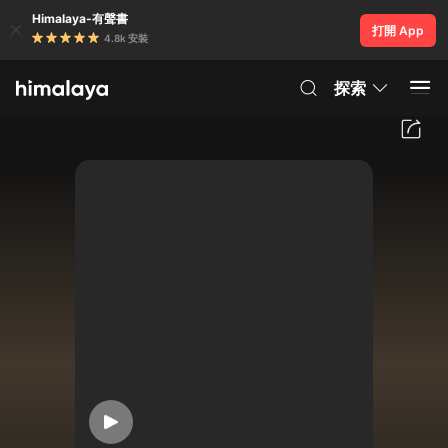
Himalaya-有聲書
打開 App
4.8k 安裝
探索