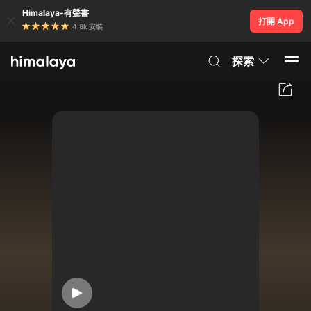
Himalaya-有聲書
打開 App
4.8k 安裝
探索