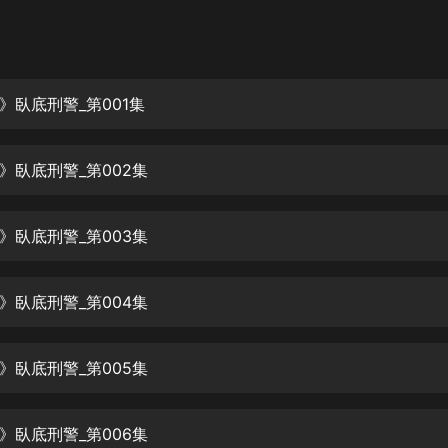
灰姑娘音樂
郭德綱於謙相聲全集
德雲社郭德綱相聲VIP
》臥底刑警_第001集
安全警長啦咘啦哆·假期篇|新篇章加
更|寶寶巴士故事
》臥底刑警_第002集
寶寶巴士
凡人修仙傳|楊洋主演影視原著|薑廣
濤配音多播版本
》臥底刑警_第003集
光合積木
》臥底刑警_第004集
摸金天師【第一季】（紫襟演播）
有聲的紫襟
》臥底刑警_第005集
無敵六皇子|爆笑穿越|無敵流皇子|安
燃領銜有聲小說
安燃
》臥底刑警_第006集