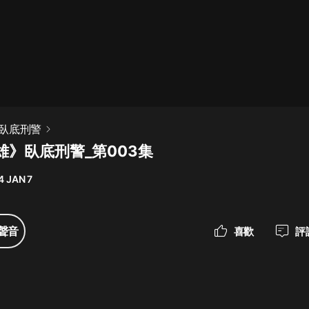
最佳女婿｜都市異能多人有聲劇｜一
種侃侃｜有聲小說
一種侃侃
米小圈上學記:一二三年級 | 暢銷出版
臥底刑警
物
雄》臥底刑警_第003集
米小圈
4 JAN 7
破壞者聯盟篇1-4季·猴子警長科學探
案記|寶寶巴士
寶寶巴士
聲音
喜歡
評
大奉打更人丨頭陀淵領銜多人有聲
劇|暢聽全集|王鶴棣、田曦薇主演影
視劇原著|賣報小郎君
頭陀淵講故事
總有這樣的歌只想一個人聽