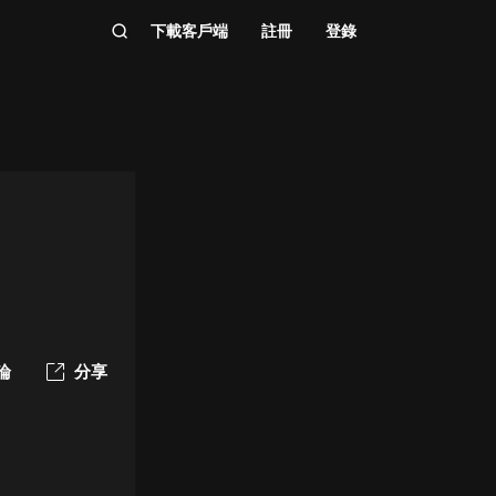
下載客戶端
註冊
登錄
論
分享