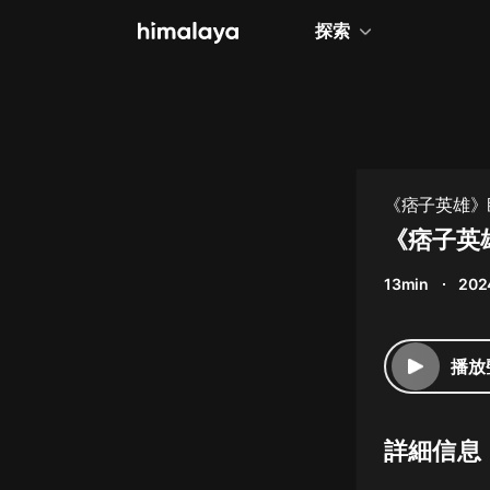
探索
全部
小說
個人成長
《痞子英雄》
相聲評書
《痞子英
兒童
13min
202
歷史
情感治愈
播放
健康養生
商業財經
詳細信息
廣播劇