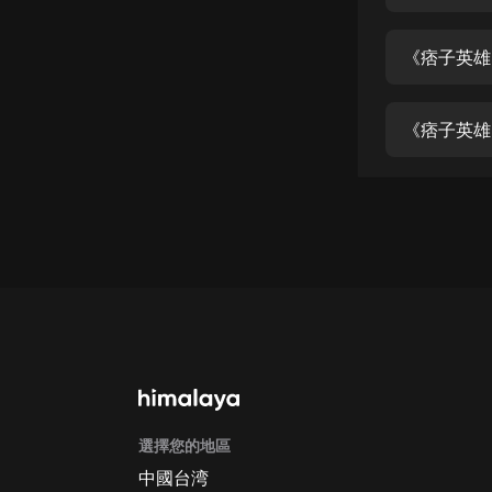
經典名著
人物傳記
《痞子英雄
電影
生活
《痞子英雄
英語
日語
課程
少兒教育
二次元
教育培訓
IT科技
選擇您的地區
汽車
中國台湾