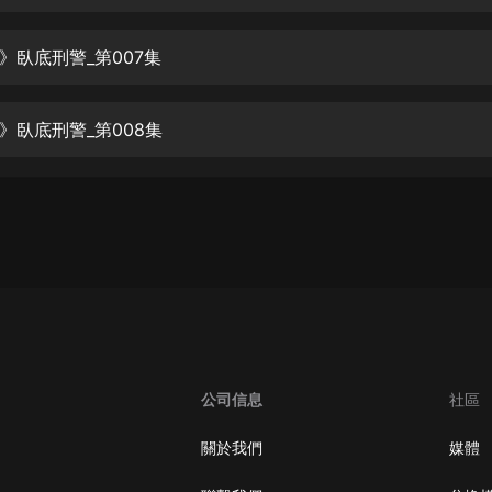
生命科學篇1-2·猴子警長科學探案記|
寶寶巴士科普
寶寶巴士
》臥底刑警_第007集
【新民間劇場】我的老千江湖｜ 有聲
的紫襟｜ 魔幻千手
》臥底刑警_第008集
有聲的紫襟
《夜色鋼琴曲》
夜色鋼琴曲趙海洋
太荒吞天訣丨熱血玄幻丨紫襟領銜有
聲劇
有聲的紫襟
嫡女貴嫁 | 一刀蘇蘇團隊制作 | 古言
宮鬥重生爽文 多人有聲劇
公司信息
社區
一刀蘇蘇
中國大案紀實 | 每日一驚案！真實案
關於我們
媒體
件恐怖刑偵尚文
大舌頭尚文