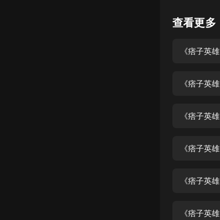
懸疑
查看更多
科幻
《痞子英雄
好書精講
外語
《痞子英雄
耽美
認知思維
《痞子英雄
人文
音樂
《痞子英雄
粵語
《痞子英雄
頭條
娛樂
《痞子英雄