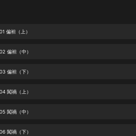
灰姑娘音樂
郭德綱於謙相聲全集
德雲社郭德綱相聲VIP
01 偏袒（上）
安全警長啦咘啦哆·假期篇|新篇章加
更|寶寶巴士故事
02 偏袒（中）
寶寶巴士
凡人修仙傳|楊洋主演影視原著|薑廣
濤配音多播版本
03 偏袒（下）
光合積木
04 闖禍（上）
摸金天師【第一季】（紫襟演播）
有聲的紫襟
05 闖禍（中）
無敵六皇子|爆笑穿越|無敵流皇子|安
燃領銜有聲小說
安燃
06 闖禍（下）