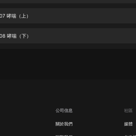
生命科學篇1-2·猴子警長科學探案記|
寶寶巴士科普
寶寶巴士
07 哮喘（上）
【新民間劇場】我的老千江湖｜ 有聲
的紫襟｜ 魔幻千手
08 哮喘（下）
有聲的紫襟
《夜色鋼琴曲》
夜色鋼琴曲趙海洋
太荒吞天訣丨熱血玄幻丨紫襟領銜有
聲劇
有聲的紫襟
嫡女貴嫁 | 一刀蘇蘇團隊制作 | 古言
宮鬥重生爽文 多人有聲劇
公司信息
社區
一刀蘇蘇
中國大案紀實 | 每日一驚案！真實案
關於我們
媒體
件恐怖刑偵尚文
大舌頭尚文