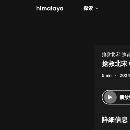
探索
全部
小說
個人成長
搶救北宋|強
相聲評書
搶救北宋 
兒童
5min
2024
歷史
情感治愈
播放
健康養生
商業財經
詳細信息
廣播劇