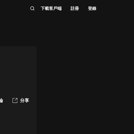
下載客戶端
註冊
登錄
論
分享