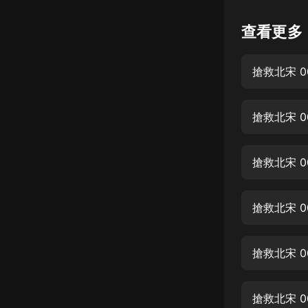
懸疑
查看更多
科幻
搶救北宋 0
好書精講
外語
搶救北宋 0
耽美
認知思維
搶救北宋 0
人文
音樂
搶救北宋 0
粵語
搶救北宋 0
頭條
娛樂
搶救北宋 0