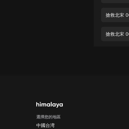
經典名著
人物傳記
搶救北宋 0
電影
生活
搶救北宋 0
英語
日語
課程
少兒教育
二次元
教育培訓
IT科技
選擇您的地區
汽車
中國台湾