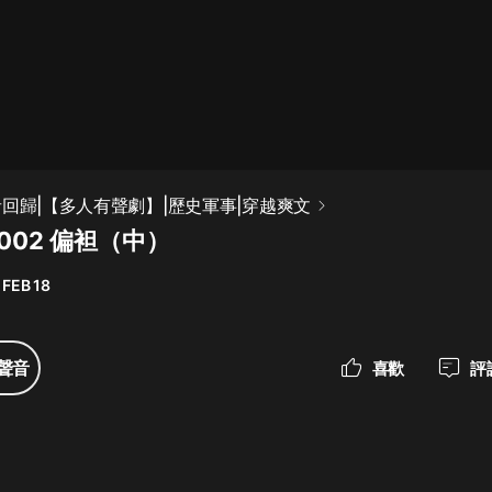
最佳女婿｜都市異能多人有聲劇｜一
種侃侃｜有聲小說
一種侃侃
米小圈上學記:一二三年級 | 暢銷出版
者回歸|【多人有聲劇】|歷史軍事|穿越爽文
物
002 偏袒（中）
米小圈
 FEB 18
破壞者聯盟篇1-4季·猴子警長科學探
案記|寶寶巴士
寶寶巴士
聲音
喜歡
評
大奉打更人丨頭陀淵領銜多人有聲
劇|暢聽全集|王鶴棣、田曦薇主演影
視劇原著|賣報小郎君
頭陀淵講故事
總有這樣的歌只想一個人聽