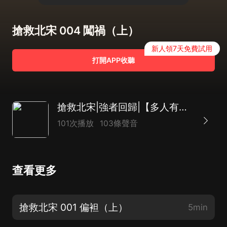
搶救北宋 004 闖禍（上）
新人領7天免費試用
打開APP收聽
搶救北宋|強者回歸|【多人有聲劇】|歷史軍事|穿越爽文
101次播放
103條聲音
查看更多
搶救北宋 001 偏袒（上）
5min