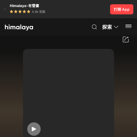
Himalaya-有聲書
打開 App
4.8k 安裝
探索