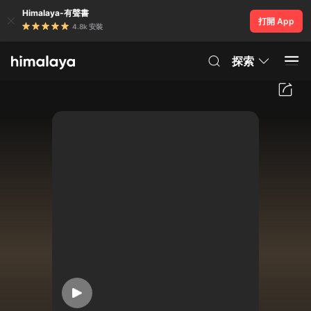
Himalaya-有聲書
打開 App
4.8k 安裝
探索