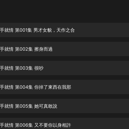
灰姑娘音樂
郭德綱於謙相聲全集
德雲社郭德綱相聲VIP
手就情 第001集 男才女貌，天作之合
安全警長啦咘啦哆·假期篇|新篇章加
更|寶寶巴士故事
手就情 第002集 擦身而過
寶寶巴士
凡人修仙傳|楊洋主演影視原著|薑廣
濤配音多播版本
手就情 第003集 很吵
光合積木
手就情 第004集 你掉了東西在我那
摸金天師【第一季】（紫襟演播）
有聲的紫襟
手就情 第005集 她可真敢說
無敵六皇子|爆笑穿越|無敵流皇子|安
燃領銜有聲小說
安燃
手就情 第006集 又不要你以身相許