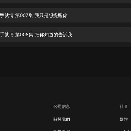
生命科學篇1-2·猴子警長科學探案記|
寶寶巴士科普
寶寶巴士
手就情 第007集 我只是想提醒你
【新民間劇場】我的老千江湖｜ 有聲
的紫襟｜ 魔幻千手
手就情 第008集 把你知道的告訴我
有聲的紫襟
《夜色鋼琴曲》
夜色鋼琴曲趙海洋
太荒吞天訣丨熱血玄幻丨紫襟領銜有
聲劇
有聲的紫襟
嫡女貴嫁 | 一刀蘇蘇團隊制作 | 古言
宮鬥重生爽文 多人有聲劇
公司信息
社區
一刀蘇蘇
中國大案紀實 | 每日一驚案！真實案
關於我們
媒體
件恐怖刑偵尚文
大舌頭尚文