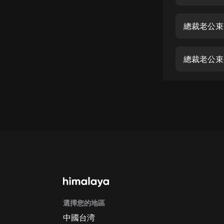
經典名著
人物傳記
總裁老公束
電影
生活
總裁老公束
英語
日語
課程
少兒教育
二次元
教育培訓
IT科技
選擇您的地區
汽車
中國台湾