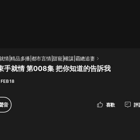
最佳女婿｜都市異能多人有聲劇｜一
種侃侃｜有聲小說
一種侃侃
米小圈上學記:一二三年級 | 暢銷出版
情|精品多播|都市言情|甜寵|權謀|霸總追妻
物
束手就情 第008集 把你知道的告訴我
米小圈
 FEB 18
破壞者聯盟篇1-4季·猴子警長科學探
案記|寶寶巴士
寶寶巴士
聲音
喜歡
評
大奉打更人丨頭陀淵領銜多人有聲
劇|暢聽全集|王鶴棣、田曦薇主演影
視劇原著|賣報小郎君
頭陀淵講故事
總有這樣的歌只想一個人聽