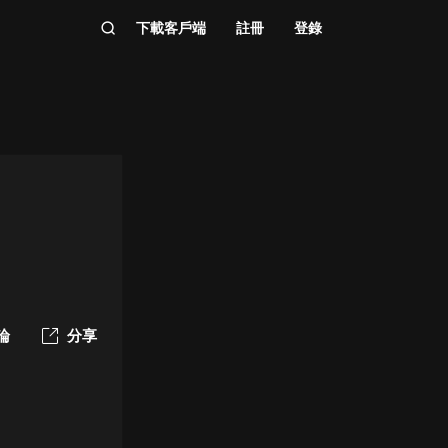
下載客戶端
註冊
登錄
論
分享