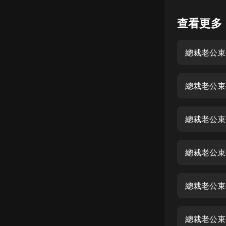
懸疑
查看更多
科幻
總裁老公束
好書精講
外語
總裁老公束
耽美
認知思維
總裁老公束
人文
音樂
總裁老公束
粵語
總裁老公束
頭條
娛樂
總裁老公束