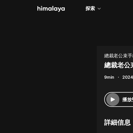
探索
全部
小說
個人成長
總裁老公束手就
相聲評書
總裁老公
兒童
9min
2024
歷史
情感治愈
播放
健康養生
商業財經
詳細信息
廣播劇