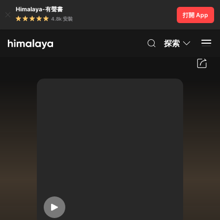
Himalaya-有聲書
打開 App
4.8k 安裝
探索