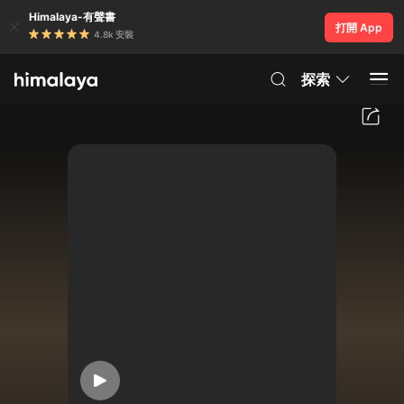
Himalaya-有聲書
打開 App
4.8k 安裝
探索