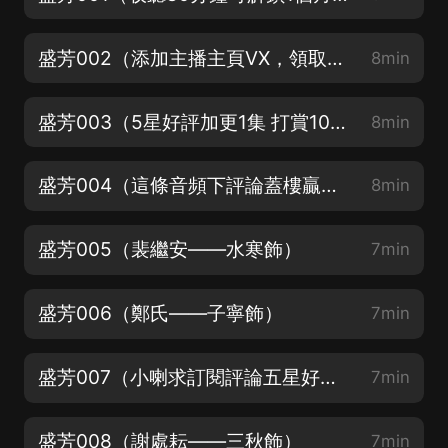
盛芳002（添加主播主頁VX，領取評論收聽紅包，每天都有哦）
8min
盛芳003（5星好評加更1集 打賞10喜點加更1集）
8min
盛芳004（這條音頻下評論蓋樓贏喜馬拉雅會員~一共4張，中獎幾率無比大）
8min
盛芳005（裴繼安——水寒飾）
7min
盛芳006（鄭氏——子寧飾）
7min
盛芳007（小喇求訂閱評論五星好評~）
7min
盛芳008（謝處耘——三秋飾）
7min