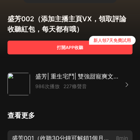
盛芳002（添加主播主頁VX，領取評論
收聽紅包，每天都有哦）
新人領7天免費試用
打開APP收聽
盛芳| 重生宅鬥| 雙強甜寵爽文| 多人有聲劇
986次播放
227條聲音
查看更多
盛芳001（收聽30分鐘可解鎖1個月 詳情請看完整簡介 或者點擊月票界面）
8min