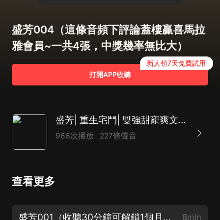
盛芳004（這條音頻下評論蓋樓贏喜馬拉
雅會員~一共4張，中獎幾率無比大）
新人領7天免費試用
打開APP收聽
盛芳| 重生宅鬥| 雙強甜寵爽文| 多人有聲劇
986次播放
227條聲音
查看更多
盛芳001（收聽30分鐘可解鎖1個月 詳情請看完整簡介 或者點擊月票界面）
8min