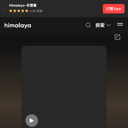
Himalaya-有聲書
打開 App
4.8k 安裝
探索