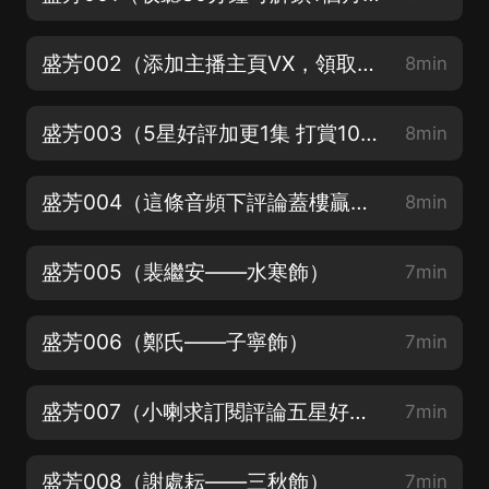
盛芳002（添加主播主頁VX，領取評論收聽紅包，每天都有哦）
8min
盛芳003（5星好評加更1集 打賞10喜點加更1集）
8min
盛芳004（這條音頻下評論蓋樓贏喜馬拉雅會員~一共4張，中獎幾率無比大）
8min
盛芳005（裴繼安——水寒飾）
7min
盛芳006（鄭氏——子寧飾）
7min
盛芳007（小喇求訂閱評論五星好評~）
7min
盛芳008（謝處耘——三秋飾）
7min