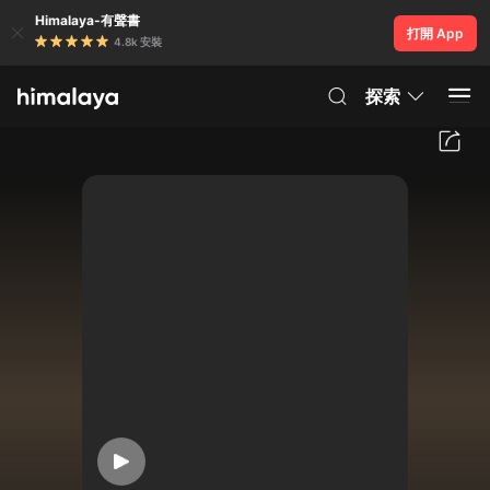
Himalaya-有聲書
打開 App
4.8k 安裝
探索