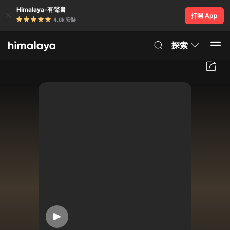
Himalaya-有聲書
打開 App
4.8k 安裝
探索