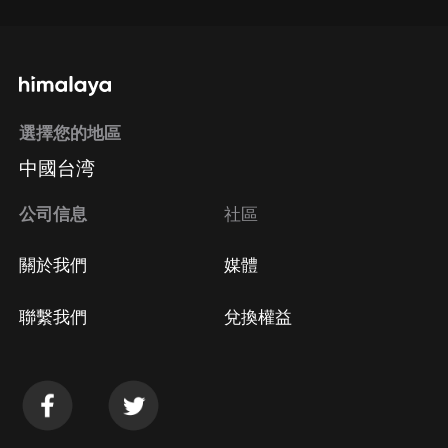
選擇您的地區
中國台湾
公司信息
社區
關於我們
媒體
聯繫我們
兌換權益