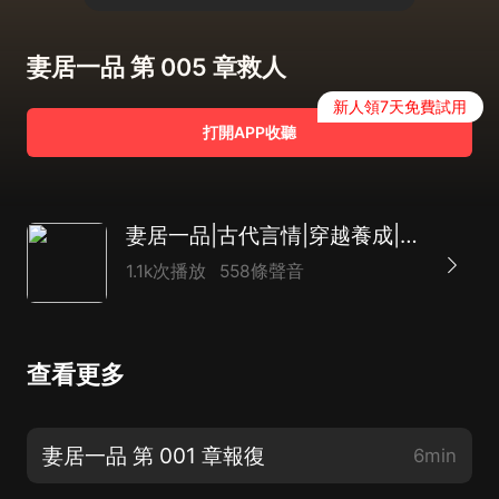
妻居一品 第 005 章救人
新人領7天免費試用
打開APP收聽
妻居一品|古代言情|穿越養成|多人有聲劇
1.1k次播放
558條聲音
查看更多
妻居一品 第 001 章報復
6min