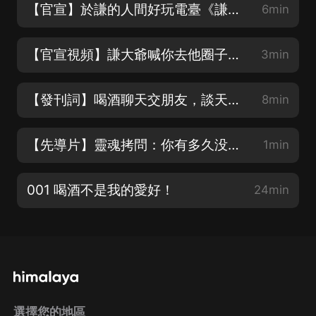
【官宣】於謙的人間好玩電臺《謙道•笑玩江湖》歡樂上線啦！
6min
【官宣視頻】謙大爺喊你去他圈子撒了歡玩兒
3min
【發刊詞】喝酒聊天交朋友，談天說地混江湖
8min
【先導片】靈魂拷問：你有多久没玩兒了？
1min
001 喝酒不是我的愛好！
24min
選擇您的地區