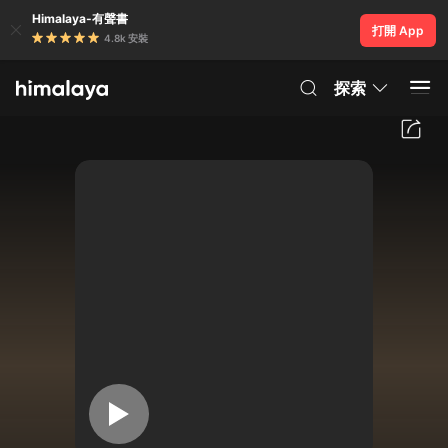
Himalaya-有聲書
打開 App
4.8k 安裝
探索