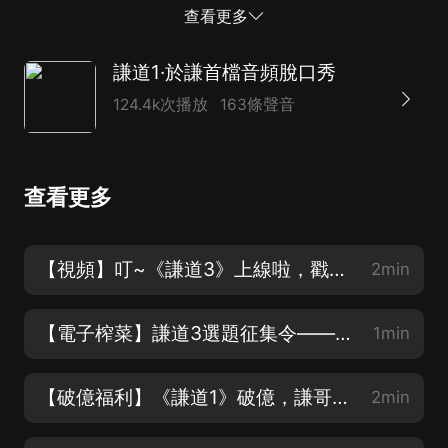
豬頭肉，蘿卜皮、肉皮凍兒、臭豆腐、干炸小黃魚兒。
查看更多
實在不行了，找個白菜切開了，把里邊的白菜心拿出來，
擱點鹽啊，擱點醋啊，擱點香油，這也是很爽。 我師傅
謙道1·於謙首檔音頻脫口秀
跟我說過這麼一件事兒，我們相聲老前輩，於世德於先
124.4k次播放
163條聲音
生，這一生愛喝酒，嗜酒如命，天天喝、頓頓喝。 愛喝
到什麼程度呢？侯耀文先生曾經說過，我於叔這一去世，
哈爾濱酒廠，大概得降半旗。 於世德先生家的酒菜兒 把
查看更多
梨切成絲兒，上面碼上金糕條，拿山楂罐頭連湯帶山楂倒
那一塊兒，一拌，嘿，甜絲絲，涼絲絲。 ...
【視頻】叮~《謙道3》上線啦，戳這里馬上收聽！
2min
【電子榨菜】謙道3選題征集令——到！各位鐵粉您請進
1min
【破億福利】《謙道1》破億，謙哥送福利
2min