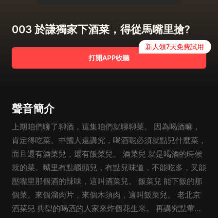
003 於謙獨家下酒菜，得從馬嘴里搶?
新人領7天免費試用
打開APP收聽
聲音簡介
上期咱們聊了聊酒，這集咱們就聊聊菜。 因為喝酒嘛，
肯定得吃菜。中國人還講究，喝酒呢必須就點兒什麼菜，
而且還有酒菜兒，還有飯菜兒。 酒菜兒 就是喝酒的時候
就的菜。嘴里有點嚼頭兒，有點兒味道，不能吃多，又能
壓嘴里那個酒的辣味，這叫酒菜兒。 飯菜兒 能下飯的那
個菜。來個溜肉片，來個木須肉，這叫飯菜兒。 老北京
酒菜兒 典型的喝酒的人家來炸個花生米。 再講究點葷的