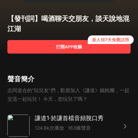
【發刊詞】喝酒聊天交朋友，談天說地混
江湖
新人領7天免費試用
打開APP收聽
聲音簡介
志同道合的“玩兒友”們，歡迎加入《謙道》鐵粉團，一起
交流一起玩兒！ 今天，您玩兒了嗎？
謙道1·於謙首檔音頻脫口秀
124.8k次播放
163條聲音