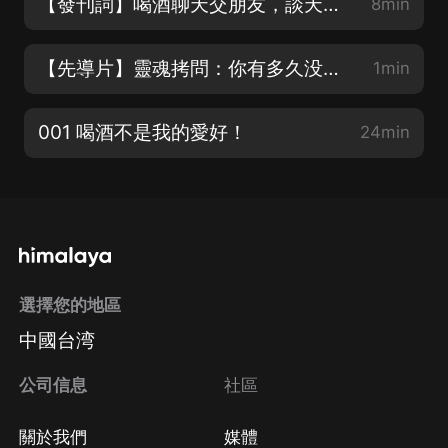
【發刊詞】喝酒聊天交朋友，談天說地混江湖
8min
【先導片】靈魂拷問：你有多久没玩兒了？
1min
001 喝酒不是我的愛好！
24min
選擇您的地區
中國台湾
公司信息
社區
關於我們
媒體