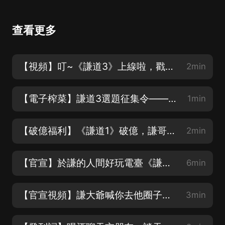
查看更多
【視頻】叮~《謙道3》上線啦，戳這里馬上收聽！
2min
【電子榨菜】謙道3選題征集令——到！各位鐵粉您請進
1min
【破億福利】《謙道1》破億，謙哥送福利
2min
【官宣】於謙的人間好玩電臺《謙道•笑玩江湖》歡樂上線啦！
6min
【官宣視頻】謙大爺喊你去他圈子撒了歡玩兒
3min