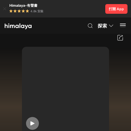
Himalaya-有聲書
打開 App
4.8k 安裝
探索