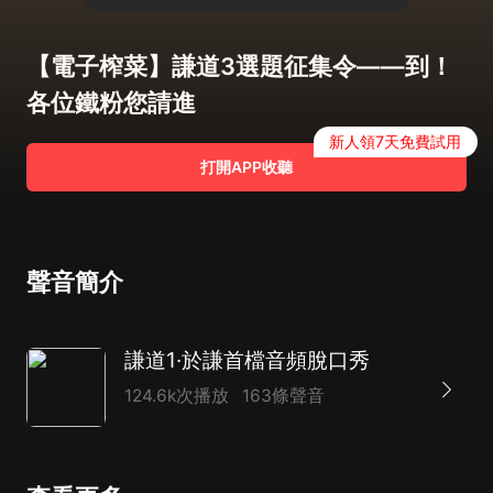
【電子榨菜】謙道3選題征集令——到！
各位鐵粉您請進
新人領7天免費試用
打開APP收聽
聲音簡介
謙道1·於謙首檔音頻脫口秀
124.6k次播放
163條聲音