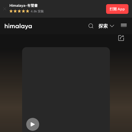
Himalaya-有聲書
打開 App
4.8k 安裝
探索