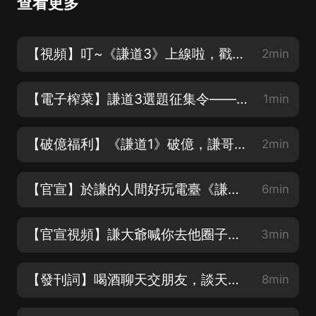
查看更多
【視頻】叮~《謙道3》上線啦，戳這里馬上收聽！
2min
【電子榨菜】謙道3選題征集令——到！各位鐵粉您請進
1min
【破億福利】《謙道1》破億，謙哥送福利
2min
【官宣】於謙的人間好玩電臺《謙道•笑玩江湖》歡樂上線啦！
6min
【官宣視頻】謙大爺喊你去他圈子撒了歡玩兒
3min
【發刊詞】喝酒聊天交朋友，談天說地混江湖
8min