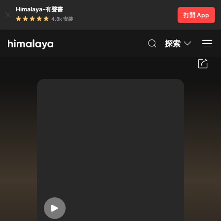
Himalaya-有聲書
打開 App
4.8k 安裝
探索