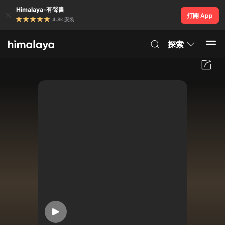
Himalaya-有聲書
打開 App
4.8k 安裝
探索