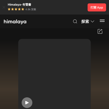
Himalaya-有聲書
打開 App
4.8k 安裝
探索