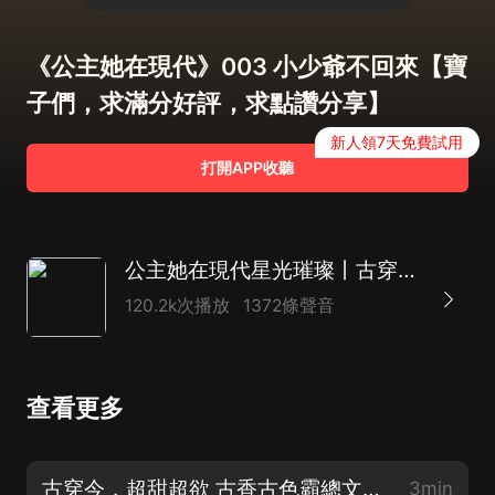
《公主她在現代》003 小少爺不回來【寶
子們，求滿分好評，求點讚分享】
新人領7天免費試用
打開APP收聽
公主她在現代星光璀璨丨古穿今丨娛樂圈雙強 超甜霸道總裁丨多人有聲劇
120.2k次播放
1372條聲音
查看更多
古穿今，超甜超欲 古香古色霸總文《公主她在現代星光璀璨》精彩預告。特别鳴謝：單梁
3min