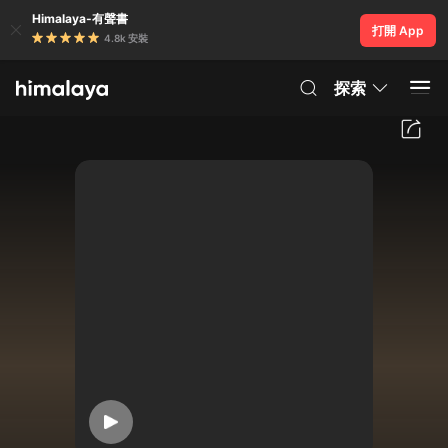
Himalaya-有聲書
打開 App
4.8k 安裝
探索