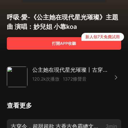
呼吸·愛-《公主她在現代星光璀璨》主題
曲 演唱：妙兒姐 小靠koa
新人領7天免費試用
打開APP收聽
公主她在現代星光璀璨丨古穿今丨娛樂圈雙強 超甜霸道總裁丨多人有聲劇
120.2k次播放
1372條聲音
查看更多
古穿今，超甜超欲 古香古色霸總文《公主她在現代星光璀璨》精彩預告。特别鳴謝：單梁
3min