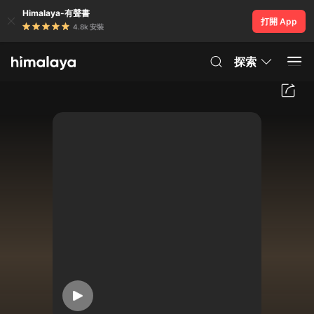
Himalaya-有聲書
打開 App
4.8k 安裝
探索