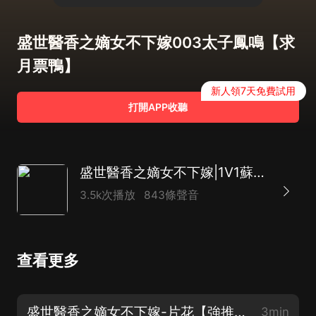
盛世醫香之嫡女不下嫁003太子鳳鳴【求
月票鴨】
新人領7天免費試用
打開APP收聽
盛世醫香之嫡女不下嫁|1V1蘇爽甜寵|重生復仇
3.5k次播放
843條聲音
查看更多
盛世醫香之嫡女不下嫁-片花【強推重生甜寵爽文】
3min