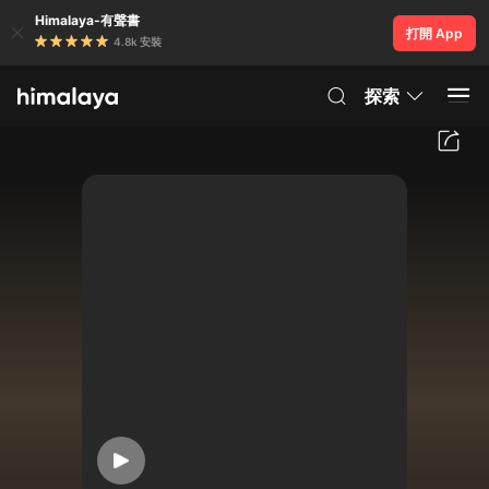
Himalaya-有聲書
打開 App
4.8k 安裝
探索