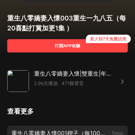
重生八零嬌妻入懷003重生一九八五（每
20喜點打賞加更1集 ）
新人領7天免費試用
打開APP收聽
重生八零嬌妻入懷|雙重生|年代|甜寵|空間|神醫|多人有聲劇
2.9k次播放
471條聲音
查看更多
重生八零嬌妻入懷001楔子（每100W播放加更10集）
5min