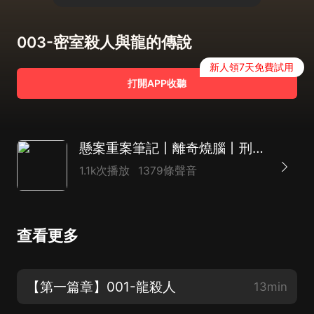
003-密室殺人與龍的傳說
新人領7天免費試用
打開APP收聽
懸案重案筆記丨離奇燒腦丨刑偵心理罪十宗罪·獵罪圖鑒
1.1k次播放
1379條聲音
查看更多
【第一篇章】001-龍殺人
13min