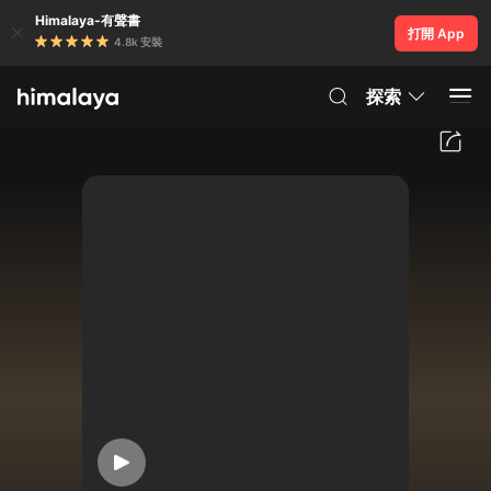
Himalaya-有聲書
打開 App
4.8k 安裝
探索