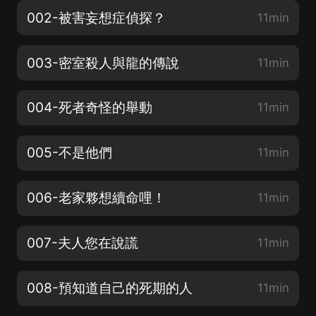
002-被害妄想症偵探？
11min
003-密室殺人與龍的傳說
11min
004-死者奇怪的舉動
11min
005-不是他們
11min
006-老家夥想續命哩！
11min
007-夫人您在說謊
11min
008-預知道自己的死期的人
11min